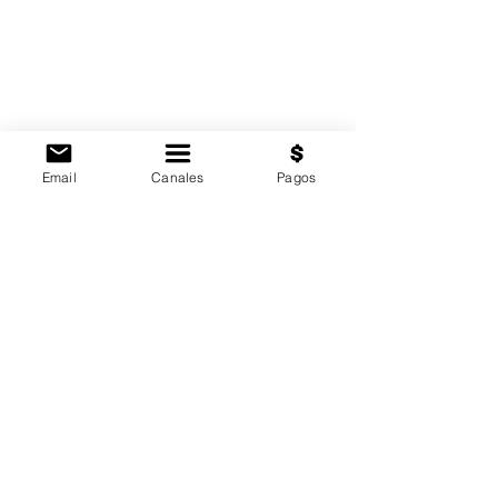
Email
Canales
Pagos
Email:
mediahd.tv@gmail.com